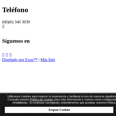
Teléfono
(60)(6) 340 3030
Síguenos en
Diseñado por Exus™
|
Más Info
Utilizamos cookies para mejorar tu experiencia y facilitarte el uso de nuestras platafor
Consulta nuestra
Política de cookies
para más información y conoce cómo configurarl
inhabilitarlas. Si continúas navegando, entenderemos que aceptas nuestra Política
¡Gestiona tus eventos con CloudEvents!
Aceptar Cookies
Todos los derechos reservados 2026.