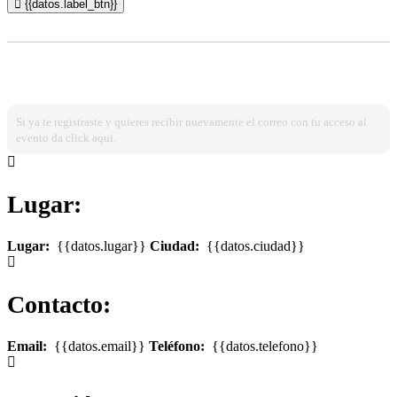
{{datos.label_btn}}
¿Ya estas registrado?
Ingresa dando click aqui!
Si ya te registraste y quieres recibir nuevamente el correo con tu acceso al
evento da click aqui.
Lugar:
Lugar:
{{datos.lugar}}
Ciudad:
{{datos.ciudad}}
Contacto:
Email:
{{datos.email}}
Teléfono:
{{datos.telefono}}