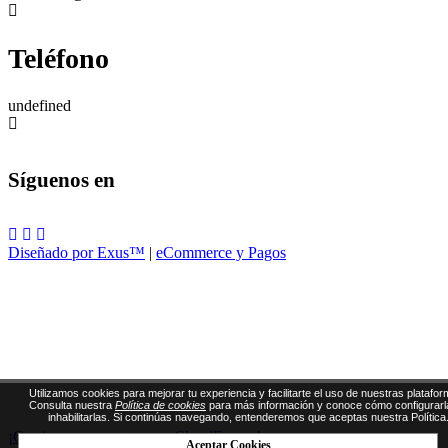
Teléfono
undefined
Síguenos en
Diseñado por Exus™
|
eCommerce y Pagos
Utilizamos cookies para mejorar tu experiencia y facilitarte el uso de nuestras platafor
Consulta nuestra
Política de cookies
para más información y conoce cómo configurarl
inhabilitarlas. Si continúas navegando, entenderemos que aceptas nuestra Política
¡Gestiona tus eventos con CloudEvents!
Aceptar Cookies