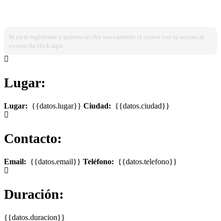
¿Ya estas registrado?
Ingresa dando click aqui!
Si ya te registraste y quieres recibir nuevamente el correo con tu acceso al
evento da click aqui.
Lugar:
Lugar:
{{datos.lugar}}
Ciudad:
{{datos.ciudad}}
Contacto:
Email:
{{datos.email}}
Teléfono:
{{datos.telefono}}
Duración:
{{datos.duracion}}