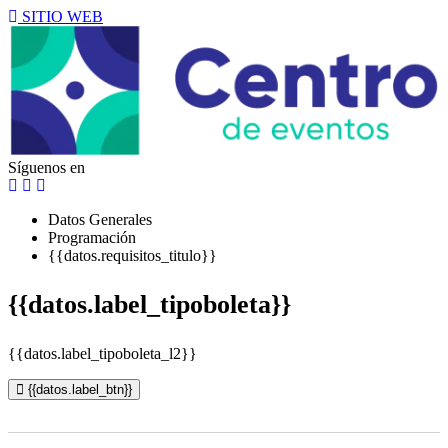
SITIO WEB
Síguenos en
Datos Generales
Programación
{{datos.requisitos_titulo}}
{{datos.label_tipoboleta}}
{{datos.label_tipoboleta_l2}}
{{datos.label_btn}}