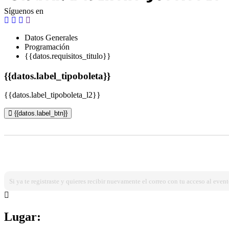
Síguenos en
Datos Generales
Programación
{{datos.requisitos_titulo}}
{{datos.label_tipoboleta}}
{{datos.label_tipoboleta_l2}}
{{datos.label_btn}}
¿Ya estas registrado?
Ingresa dando click aqui!
Si ya te registraste y quieres recibir nuevamente el correo con tu acceso al event
Lugar: