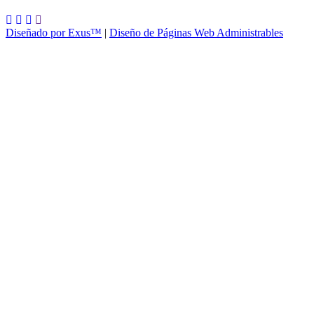
Diseñado por Exus™
|
Diseño de Páginas Web Administrables