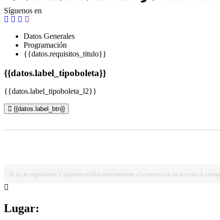
Síguenos en
Datos Generales
Programación
{{datos.requisitos_titulo}}
{{datos.label_tipoboleta}}
{{datos.label_tipoboleta_l2}}
{{datos.label_btn}}
¿Ya estas registrado?
Ingresa dando click aqui!
Si ya te registraste y quieres recibir nuevamente el correo con tu acceso al event
Lugar: