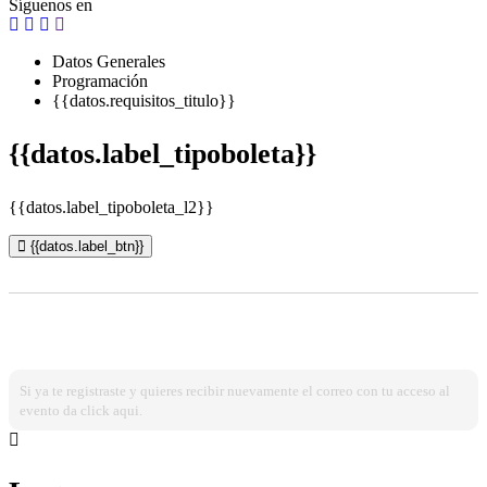
Síguenos en
Datos Generales
Programación
{{datos.requisitos_titulo}}
{{datos.label_tipoboleta}}
{{datos.label_tipoboleta_l2}}
{{datos.label_btn}}
¿Ya estas registrado?
Ingresa dando click aqui!
Si ya te registraste y quieres recibir nuevamente el correo con tu acceso al
evento da click aqui.