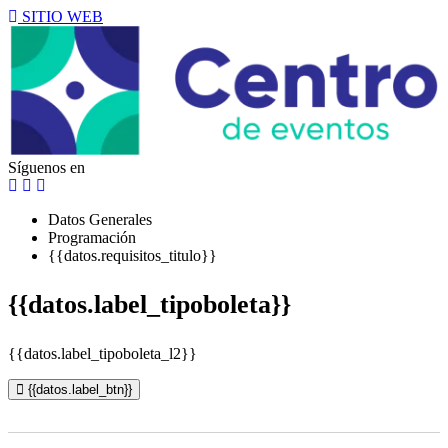
SITIO WEB
Síguenos en
Datos Generales
Programación
{{datos.requisitos_titulo}}
{{datos.label_tipoboleta}}
{{datos.label_tipoboleta_l2}}
{{datos.label_btn}}