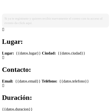
¿Ya estas registrado?
Ingresa dando click aqui!
Si ya te registraste y quieres recibir nuevamente el correo con tu acceso al
evento da click aqui.
Lugar:
Lugar:
{{datos.lugar}}
Ciudad:
{{datos.ciudad}}
Contacto:
Email:
{{datos.email}}
Teléfono:
{{datos.telefono}}
Duración:
{{datos.duracion}}