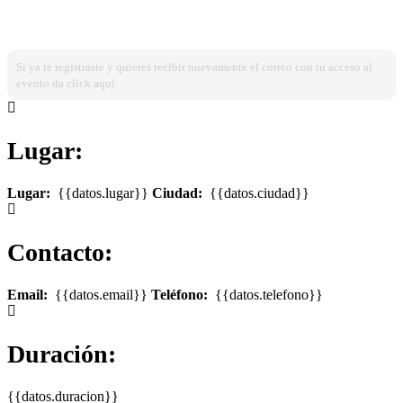
¿Ya estas registrado?
Ingresa dando click aqui!
Si ya te registraste y quieres recibir nuevamente el correo con tu acceso al
evento da click aqui.
Lugar:
Lugar:
{{datos.lugar}}
Ciudad:
{{datos.ciudad}}
Contacto:
Email:
{{datos.email}}
Teléfono:
{{datos.telefono}}
Duración:
{{datos.duracion}}