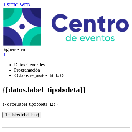
SITIO WEB
Síguenos en
Datos Generales
Programación
{{datos.requisitos_titulo}}
{{datos.label_tipoboleta}}
{{datos.label_tipoboleta_l2}}
{{datos.label_btn}}