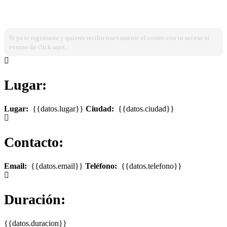
¿Ya estas registrado?
Ingresa dando click aqui!
Si ya te registraste y quieres recibir nuevamente el correo con tu acceso al
evento da click aqui.
Lugar:
Lugar:
{{datos.lugar}}
Ciudad:
{{datos.ciudad}}
Contacto:
Email:
{{datos.email}}
Teléfono:
{{datos.telefono}}
Duración:
{{datos.duracion}}