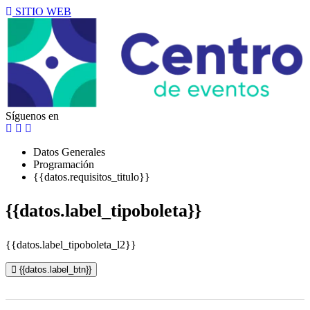
SITIO WEB
Síguenos en
Datos Generales
Programación
{{datos.requisitos_titulo}}
{{datos.label_tipoboleta}}
{{datos.label_tipoboleta_l2}}
{{datos.label_btn}}