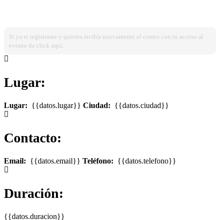
¿Ya estas registrado?
Ingresa dando click aqui!
Si ya te registraste y quieres recibir nuevamente el correo con tu acceso al
evento da click aqui.
Lugar:
Lugar:
{{datos.lugar}}
Ciudad:
{{datos.ciudad}}
Contacto:
Email:
{{datos.email}}
Teléfono:
{{datos.telefono}}
Duración:
{{datos.duracion}}