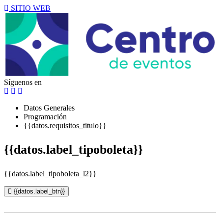
SITIO WEB
Síguenos en
Datos Generales
Programación
{{datos.requisitos_titulo}}
{{datos.label_tipoboleta}}
{{datos.label_tipoboleta_l2}}
{{datos.label_btn}}