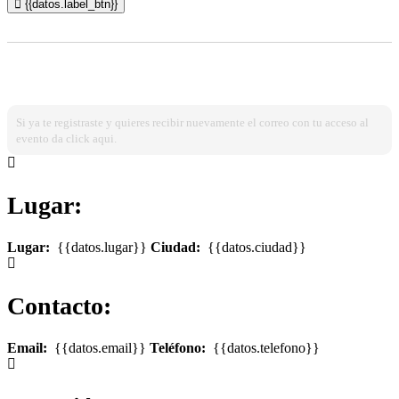
{{datos.label_btn}}
¿Ya estas registrado?
Ingresa dando click aqui!
Si ya te registraste y quieres recibir nuevamente el correo con tu acceso al
evento da click aqui.
Lugar:
Lugar:
{{datos.lugar}}
Ciudad:
{{datos.ciudad}}
Contacto:
Email:
{{datos.email}}
Teléfono:
{{datos.telefono}}