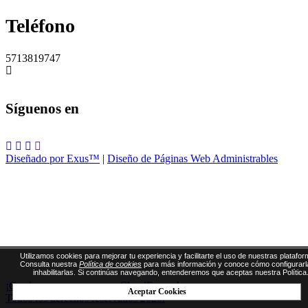
Teléfono
5713819747
Síguenos en
Diseñado por Exus™
|
Diseño de Páginas Web Administrables
Utilizamos cookies para mejorar tu experiencia y facilitarte el uso de nuestras platafor
Consulta nuestra
Política de cookies
para más información y conoce cómo configurarl
inhabilitarlas. Si continúas navegando, entenderemos que aceptas nuestra Política
¡Gestiona tus eventos con CloudEvents!
Aceptar Cookies
Todos los derechos reservados 2026.