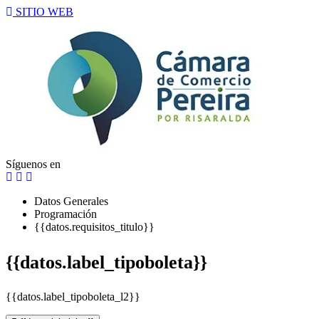
SITIO WEB
Síguenos en
Datos Generales
Programación
{{datos.requisitos_titulo}}
{{datos.label_tipoboleta}}
{{datos.label_tipoboleta_l2}}