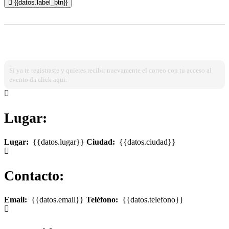
{{datos.label_btn}}
¿Ya estas registrado?
Ingresa dando click aqui!
Si ya te registraste y quieres recibir nuevamente el correo con tu acceso al
evento da click aqui.
Lugar:
Lugar:
{{datos.lugar}}
Ciudad:
{{datos.ciudad}}
Contacto:
Email:
{{datos.email}}
Teléfono:
{{datos.telefono}}