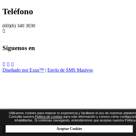
Teléfono
(60)(6) 340 3030
Síguenos en
Diseñado por Exus™
|
Envío de SMS Masivos
Utilizamos cookies para mejorar tu experiencia y facilitarte el uso de nuestras platafor
Consulta nuestra
Política de cookies
para más información y conoce cómo configurarl
inhabilitarlas. Si continúas navegando, entenderemos que aceptas nuestra Política
¡Gestiona tus eventos con CloudEvents!
Aceptar Cookies
Todos los derechos reservados 2026.