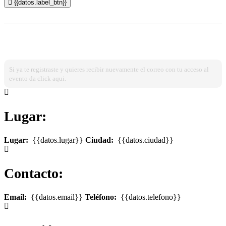
{{datos.label_btn}}
¿Ya estas registrado?
Ingresa dando click aqui!
Si ya te registraste y quieres recibir nuevamente el correo con tu acceso al
evento da click aqui.
Lugar:
Lugar:
{{datos.lugar}}
Ciudad:
{{datos.ciudad}}
Contacto:
Email:
{{datos.email}}
Teléfono:
{{datos.telefono}}