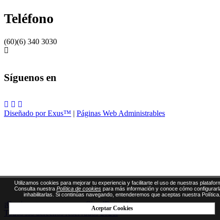
Teléfono
(60)(6) 340 3030
Síguenos en
Diseñado por Exus™
|
Páginas Web Administrables
Utilizamos cookies para mejorar tu experiencia y facilitarte el uso de nuestras platafor
Consulta nuestra
Política de cookies
para más información y conoce cómo configurarl
inhabilitarlas. Si continúas navegando, entenderemos que aceptas nuestra Política
¡Gestiona tus eventos con CloudEvents!
Aceptar Cookies
Todos los derechos reservados 2026.