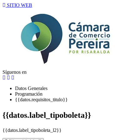
SITIO WEB
Síguenos en
Datos Generales
Programación
{{datos.requisitos_titulo}}
{{datos.label_tipoboleta}}
{{datos.label_tipoboleta_l2}}