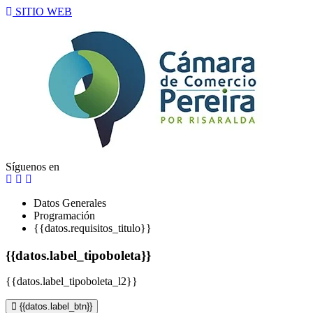
SITIO WEB
Síguenos en
Datos Generales
Programación
{{datos.requisitos_titulo}}
{{datos.label_tipoboleta}}
{{datos.label_tipoboleta_l2}}
{{datos.label_btn}}