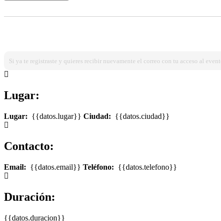
¿Ya estas registrado?
Ingresa dando click aqui!
Si ya te registraste y quieres recibir nuevamente el correo con tu acceso al event
Lugar:
Lugar:
{{datos.lugar}}
Ciudad:
{{datos.ciudad}}
Contacto:
Email:
{{datos.email}}
Teléfono:
{{datos.telefono}}
Duración:
{{datos.duracion}}