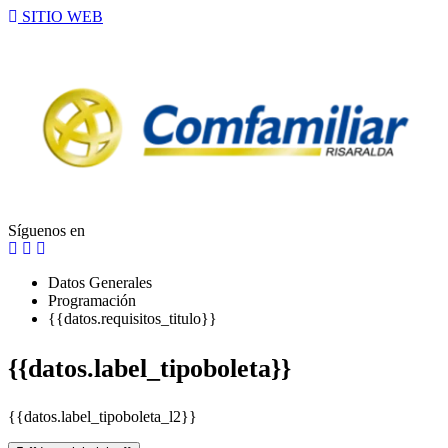
SITIO WEB
Síguenos en
Datos Generales
Programación
{{datos.requisitos_titulo}}
{{datos.label_tipoboleta}}
{{datos.label_tipoboleta_l2}}