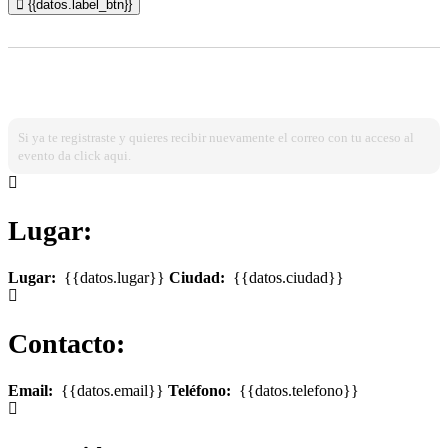
{{datos.label_btn}}
¿Ya estas registrado?
Ingresa dando click aqui!
Si ya te registraste y quieres recibir nuevamente el correo con tu acceso al
evento da click aqui.
Lugar:
Lugar:
{{datos.lugar}}
Ciudad:
{{datos.ciudad}}
Contacto:
Email:
{{datos.email}}
Teléfono:
{{datos.telefono}}