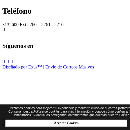
Teléfono
3135600 Ext 2260 – 2261 - 2216
Síguenos en
Diseñado por Exus™
|
Envío de Correos Masivos
Utilizamos cookies para mejorar tu experiencia y facilitarte el uso de nuestras platafor
Consulta nuestra
Política de cookies
para más información y conoce cómo configurarl
inhabilitarlas. Si continúas navegando, entenderemos que aceptas nuestra Política
¡Gestiona tus eventos con CloudEvents!
Aceptar Cookies
Todos los derechos reservados 2026.