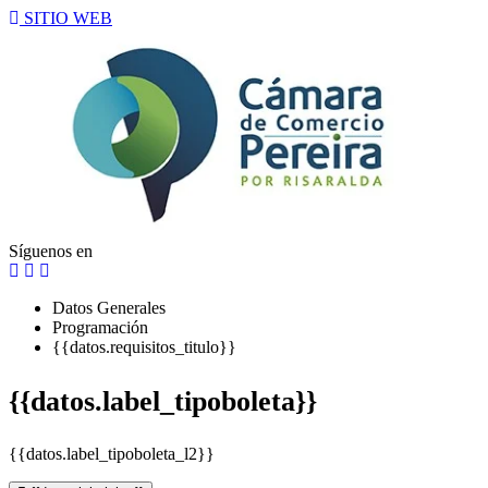
SITIO WEB
Síguenos en
Datos Generales
Programación
{{datos.requisitos_titulo}}
{{datos.label_tipoboleta}}
{{datos.label_tipoboleta_l2}}