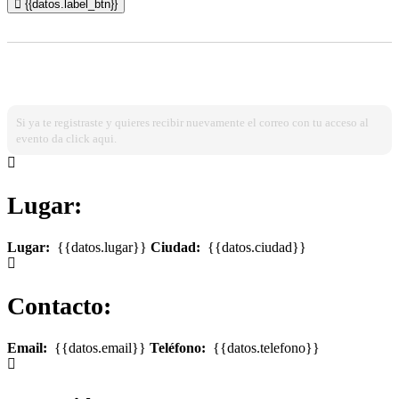
{{datos.label_btn}}
¿Ya estas registrado?
Ingresa dando click aqui!
Si ya te registraste y quieres recibir nuevamente el correo con tu acceso al
evento da click aqui.
Lugar:
Lugar:
{{datos.lugar}}
Ciudad:
{{datos.ciudad}}
Contacto:
Email:
{{datos.email}}
Teléfono:
{{datos.telefono}}