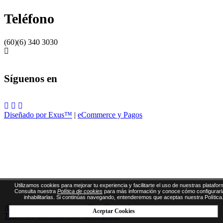
Teléfono
(60)(6) 340 3030
Síguenos en
Diseñado por Exus™
|
eCommerce y Pagos
Utilizamos cookies para mejorar tu experiencia y facilitarte el uso de nuestras platafor
Consulta nuestra
Política de cookies
para más información y conoce cómo configurarl
inhabilitarlas. Si continúas navegando, entenderemos que aceptas nuestra Política
¡Gestiona tus eventos con CloudEvents!
Aceptar Cookies
Todos los derechos reservados 2026.