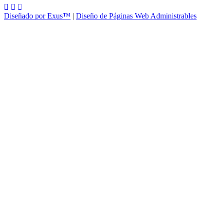
Diseñado por Exus™
|
Diseño de Páginas Web Administrables