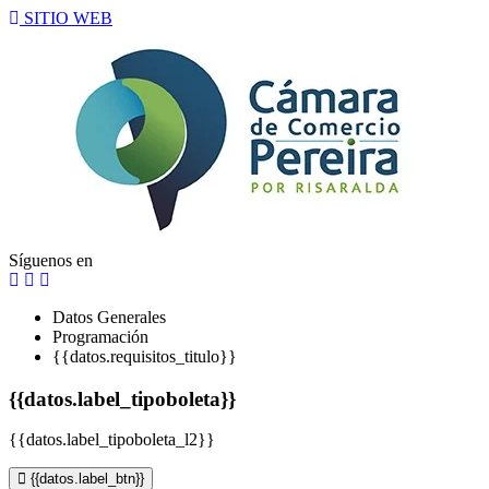
SITIO WEB
Síguenos en
Datos Generales
Programación
{{datos.requisitos_titulo}}
{{datos.label_tipoboleta}}
{{datos.label_tipoboleta_l2}}
{{datos.label_btn}}