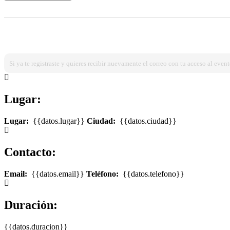
¿Ya estas registrado?
Ingresa dando click aqui!
Si ya te registraste y quieres recibir nuevamente el correo con tu acceso al event
Lugar:
Lugar:
{{datos.lugar}}
Ciudad:
{{datos.ciudad}}
Contacto:
Email:
{{datos.email}}
Teléfono:
{{datos.telefono}}
Duración:
{{datos.duracion}}