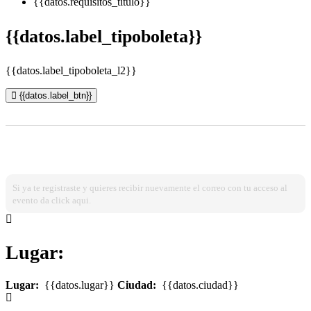
{{datos.requisitos_titulo}}
{{datos.label_tipoboleta}}
{{datos.label_tipoboleta_l2}}
{{datos.label_btn}}
¿Ya estas registrado?
Ingresa dando click aqui!
Si ya te registraste y quieres recibir nuevamente el correo con tu acceso al
evento da click aqui.
Lugar:
Lugar:
{{datos.lugar}}
Ciudad:
{{datos.ciudad}}