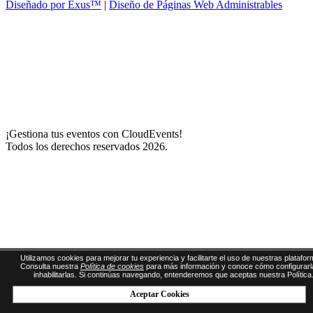
Diseñado por Exus™
|
Diseño de Páginas Web Administrables
¡Gestiona tus eventos con CloudEvents!
Todos los derechos reservados 2026.
Utilizamos cookies para mejorar tu experiencia y facilitarte el uso de nuestras platafor
Consulta nuestra
Política de cookies
para más información y conoce cómo configurarl
inhabilitarlas. Si continúas navegando, entenderemos que aceptas nuestra Política
Aceptar Cookies