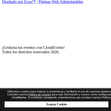
Diseñado por Exus™
|
Páginas Web Administrables
¡Gestiona tus eventos con CloudEvents!
Todos los derechos reservados 2026.
Utilizamos cookies para mejorar tu experiencia y facilitarte el uso de nuestras platafor
Consulta nuestra
Política de cookies
para más información y conoce cómo configurarl
inhabilitarlas. Si continúas navegando, entenderemos que aceptas nuestra Política
Aceptar Cookies