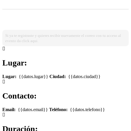
¿Ya estas registrado?
Ingresa dando click aqui!
Si ya te registraste y quieres recibir nuevamente el correo con tu acceso al
evento da click aqui.
Lugar:
Lugar:
{{datos.lugar}}
Ciudad:
{{datos.ciudad}}
Contacto:
Email:
{{datos.email}}
Teléfono:
{{datos.telefono}}
Duración: