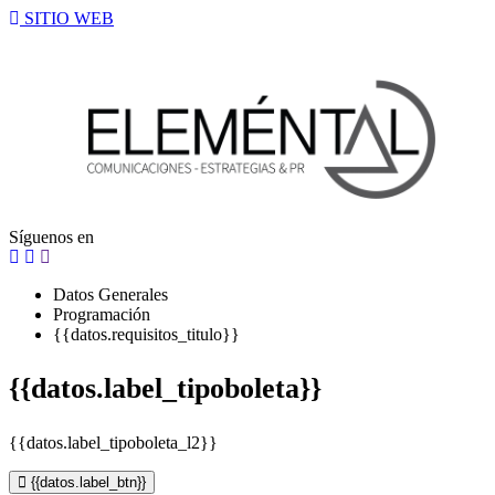
SITIO WEB
Síguenos en
Datos Generales
Programación
{{datos.requisitos_titulo}}
{{datos.label_tipoboleta}}
{{datos.label_tipoboleta_l2}}
{{datos.label_btn}}