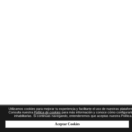
Utilizamos cookies para mejorar tu experiencia y facilitarte el uso de nuestras platafor
Consulta nuestra
Política de cookies
para más información y conoce cómo configurarl
inhabilitarlas. Si continúas navegando, entenderemos que aceptas nuestra Política
Aceptar Cookies