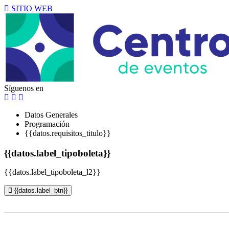
SITIO WEB
Síguenos en
Datos Generales
Programación
{{datos.requisitos_titulo}}
{{datos.label_tipoboleta}}
{{datos.label_tipoboleta_l2}}
{{datos.label_btn}}