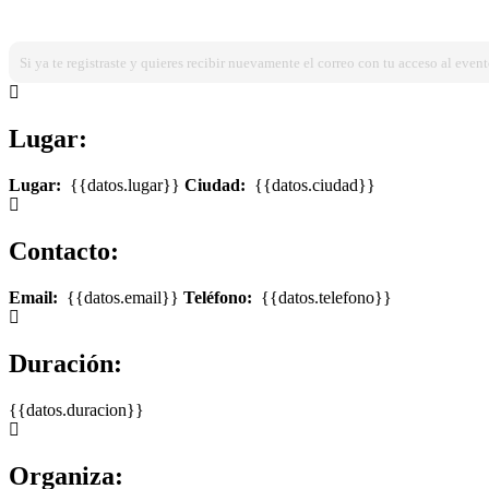
¿Ya estas registrado?
Ingresa dando click aqui!
Si ya te registraste y quieres recibir nuevamente el correo con tu acceso al event
Lugar:
Lugar:
{{datos.lugar}}
Ciudad:
{{datos.ciudad}}
Contacto:
Email:
{{datos.email}}
Teléfono:
{{datos.telefono}}
Duración:
{{datos.duracion}}
Organiza: