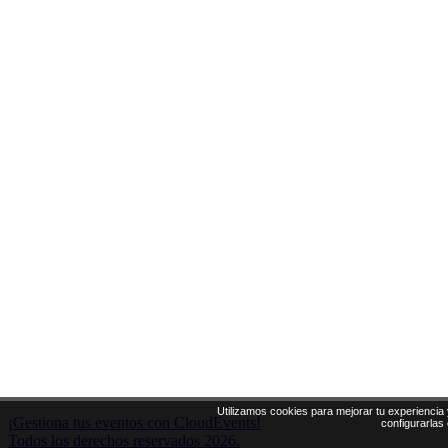
Utilizamos cookies para mejorar tu experiencia 
¡Gestiona tus eventos con CloudEvents!
configurarlas
Todos los derechos reservados 2026.