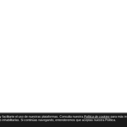
y facilitarte el uso de nuestras plataformas. Consulta nuestra
Política de cookies
para más in
 o inhabilitarlas. Si continúas navegando, entenderemos que aceptas nuestra Política.