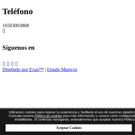
Teléfono
16503003868
Síguenos en
Diseñado por Exus™
|
Emails Masivos
Utilizamos cookies para mejorar tu experiencia y facilitarte el uso de nuestras platafor
Consulta nuestra
Política de cookies
para más información y conoce cómo configurarl
inhabilitarlas. Si continúas navegando, entenderemos que aceptas nuestra Política
¡Gestiona tus eventos con CloudEvents!
Aceptar Cookies
Todos los derechos reservados 2026.