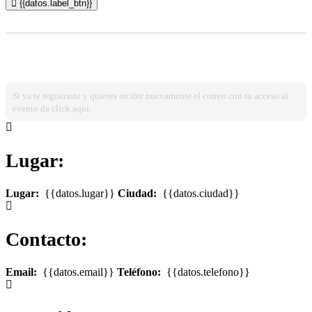
{{datos.label_btn}}
¿Ya estas registrado?
Ingresa dando click aqui!
Si ya te registraste y quieres recibir nuevamente el correo con tu acceso al
evento da click aqui.
Lugar:
Lugar:
{{datos.lugar}}
Ciudad:
{{datos.ciudad}}
Contacto:
Email:
{{datos.email}}
Teléfono:
{{datos.telefono}}