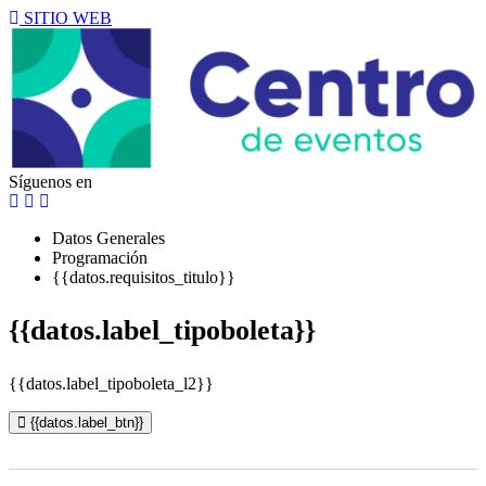
SITIO WEB
Síguenos en
Datos Generales
Programación
{{datos.requisitos_titulo}}
{{datos.label_tipoboleta}}
{{datos.label_tipoboleta_l2}}
{{datos.label_btn}}