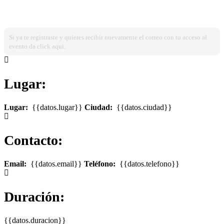
¿Ya estas registrado?
Ingresa dando click aqui!
Si ya te registraste y quieres recibir nuevamente el correo con tu acceso al
evento da click aqui.
Lugar:
Lugar:
{{datos.lugar}}
Ciudad:
{{datos.ciudad}}
Contacto:
Email:
{{datos.email}}
Teléfono:
{{datos.telefono}}
Duración:
{{datos.duracion}}