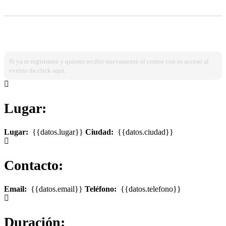
¿Ya estas registrado?
Ingresa dando click aqui!
Si ya te registraste y quieres recibir nuevamente el correo con tu acceso al
evento da click aqui.
Lugar:
Lugar:
{{datos.lugar}}
Ciudad:
{{datos.ciudad}}
Contacto:
Email:
{{datos.email}}
Teléfono:
{{datos.telefono}}
Duración: