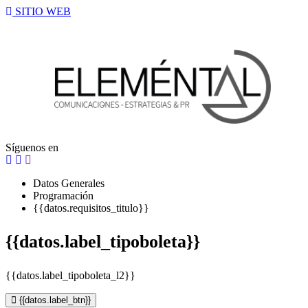
SITIO WEB
Síguenos en
Datos Generales
Programación
{{datos.requisitos_titulo}}
{{datos.label_tipoboleta}}
{{datos.label_tipoboleta_l2}}
{{datos.label_btn}}