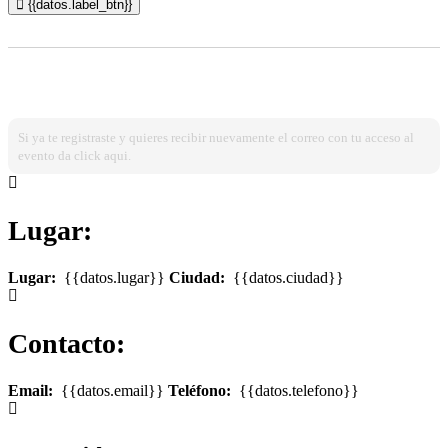
{{datos.label_btn}}
¿Ya estas registrado?
Ingresa dando click aqui!
Si ya te registraste y quieres recibir nuevamente el correo con tu acceso al
evento da click aqui.
Lugar:
Lugar:
{{datos.lugar}}
Ciudad:
{{datos.ciudad}}
Contacto:
Email:
{{datos.email}}
Teléfono:
{{datos.telefono}}