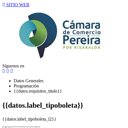
SITIO WEB
Síguenos en
Datos Generales
Programación
{{datos.requisitos_titulo}}
{{datos.label_tipoboleta}}
{{datos.label_tipoboleta_l2}}