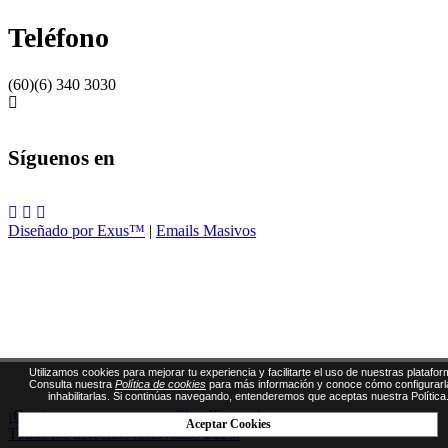
Teléfono
(60)(6) 340 3030
Síguenos en
Diseñado por Exus™
|
Emails Masivos
Utilizamos cookies para mejorar tu experiencia y facilitarte el uso de nuestras platafor
Consulta nuestra
Política de cookies
para más información y conoce cómo configurarl
inhabilitarlas. Si continúas navegando, entenderemos que aceptas nuestra Política
¡Gestiona tus eventos con CloudEvents!
Aceptar Cookies
Todos los derechos reservados 2026.