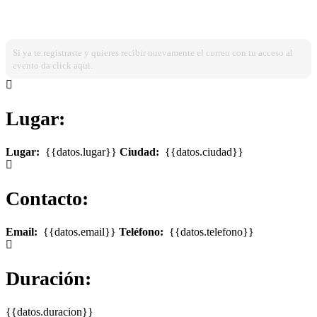
¿Ya estas registrado?
Ingresa dando click aqui!
Si ya te registraste y quieres recibir nuevamente el correo con tu acceso al
evento da click aqui.
Lugar:
Lugar:
{{datos.lugar}}
Ciudad:
{{datos.ciudad}}
Contacto:
Email:
{{datos.email}}
Teléfono:
{{datos.telefono}}
Duración:
{{datos.duracion}}