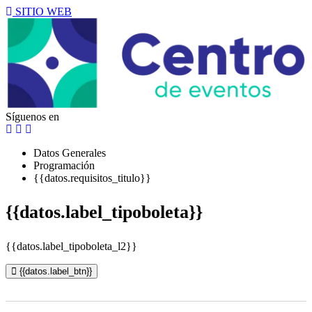
SITIO WEB
Síguenos en
Datos Generales
Programación
{{datos.requisitos_titulo}}
{{datos.label_tipoboleta}}
{{datos.label_tipoboleta_l2}}
{{datos.label_btn}}