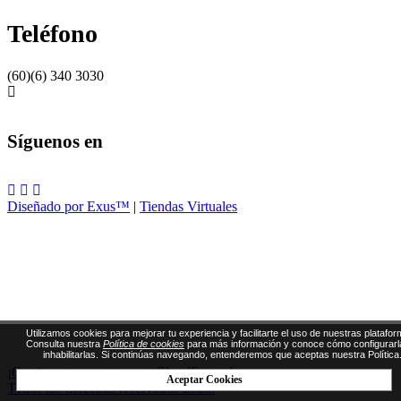
Teléfono
(60)(6) 340 3030
Síguenos en
Diseñado por Exus™
|
Tiendas Virtuales
Utilizamos cookies para mejorar tu experiencia y facilitarte el uso de nuestras platafor
Consulta nuestra
Política de cookies
para más información y conoce cómo configurarl
inhabilitarlas. Si continúas navegando, entenderemos que aceptas nuestra Política
¡Gestiona tus eventos con CloudEvents!
Aceptar Cookies
Todos los derechos reservados 2026.