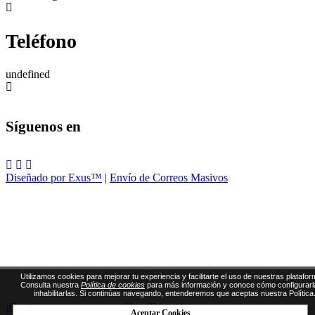
Teléfono
undefined
Síguenos en
Diseñado por Exus™
|
Envío de Correos Masivos
Utilizamos cookies para mejorar tu experiencia y facilitarte el uso de nuestras platafor
Consulta nuestra
Política de cookies
para más información y conoce cómo configurarl
inhabilitarlas. Si continúas navegando, entenderemos que aceptas nuestra Política
¡Gestiona tus eventos con CloudEvents!
Aceptar Cookies