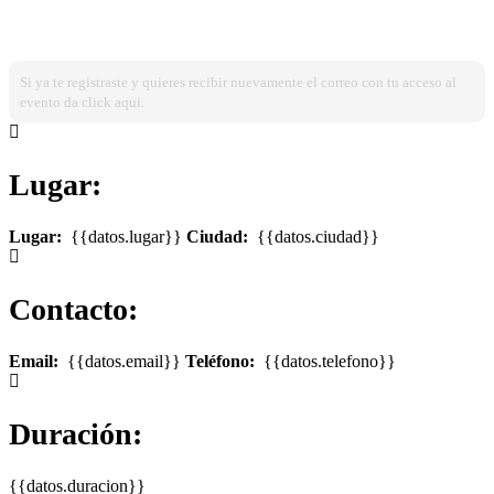
¿Ya estas registrado?
Ingresa dando click aqui!
Si ya te registraste y quieres recibir nuevamente el correo con tu acceso al
evento da click aqui.
Lugar:
Lugar:
{{datos.lugar}}
Ciudad:
{{datos.ciudad}}
Contacto:
Email:
{{datos.email}}
Teléfono:
{{datos.telefono}}
Duración:
{{datos.duracion}}