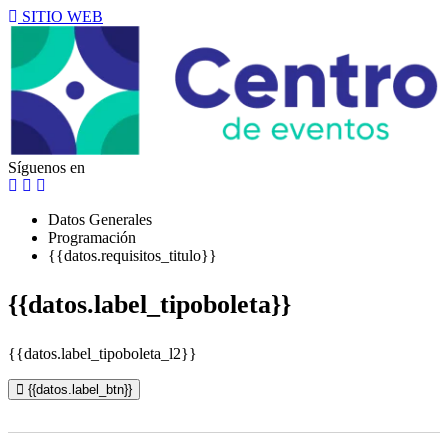
SITIO WEB
Síguenos en
Datos Generales
Programación
{{datos.requisitos_titulo}}
{{datos.label_tipoboleta}}
{{datos.label_tipoboleta_l2}}
{{datos.label_btn}}