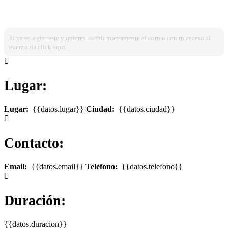
¿Ya estas registrado?
Ingresa dando click aqui!
Si ya te registraste y quieres recibir nuevamente el correo con tu acceso al
evento da click aqui.
Lugar:
Lugar:
{{datos.lugar}}
Ciudad:
{{datos.ciudad}}
Contacto:
Email:
{{datos.email}}
Teléfono:
{{datos.telefono}}
Duración:
{{datos.duracion}}