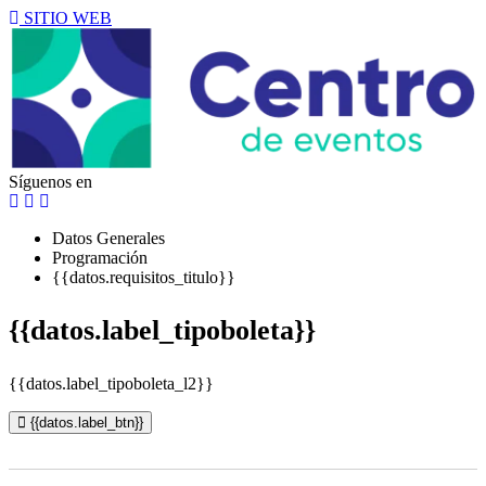
SITIO WEB
Síguenos en
Datos Generales
Programación
{{datos.requisitos_titulo}}
{{datos.label_tipoboleta}}
{{datos.label_tipoboleta_l2}}
{{datos.label_btn}}