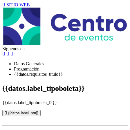
SITIO WEB
Síguenos en
Datos Generales
Programación
{{datos.requisitos_titulo}}
{{datos.label_tipoboleta}}
{{datos.label_tipoboleta_l2}}
{{datos.label_btn}}