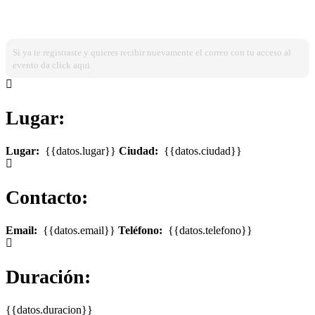
¿Ya estas registrado?
Ingresa dando click aqui!
Si ya te registraste y quieres recibir nuevamente el correo con tu acceso al
evento da click aqui.
Lugar:
Lugar:
{{datos.lugar}}
Ciudad:
{{datos.ciudad}}
Contacto:
Email:
{{datos.email}}
Teléfono:
{{datos.telefono}}
Duración:
{{datos.duracion}}