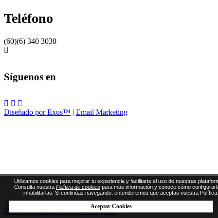
Teléfono
(60)(6) 340 3030
Síguenos en
Diseñado por Exus™
|
Email Marketing
Utilizamos cookies para mejorar tu experiencia y facilitarte el uso de nuestras platafor
Consulta nuestra
Política de cookies
para más información y conoce cómo configurarl
inhabilitarlas. Si continúas navegando, entenderemos que aceptas nuestra Política
¡Gestiona tus eventos con CloudEvents!
Aceptar Cookies
Todos los derechos reservados 2026.