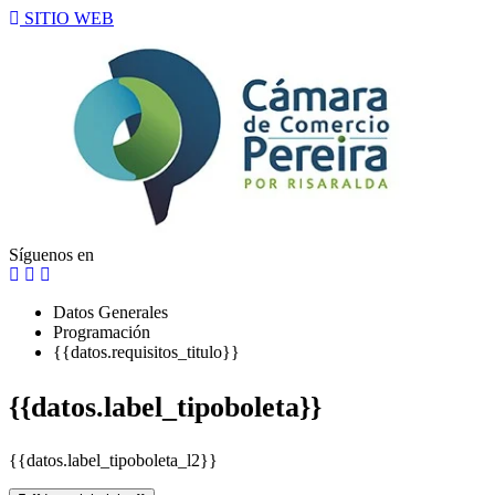
SITIO WEB
Síguenos en
Datos Generales
Programación
{{datos.requisitos_titulo}}
{{datos.label_tipoboleta}}
{{datos.label_tipoboleta_l2}}