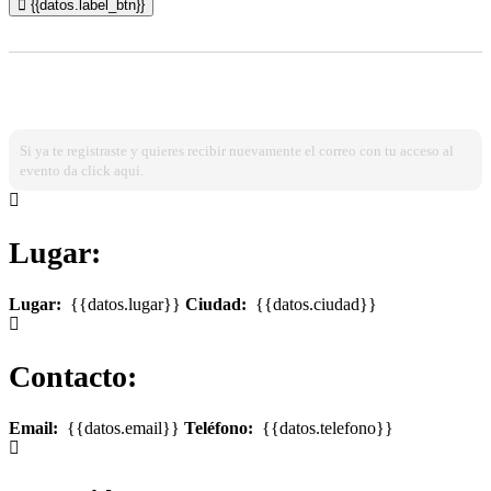
{{datos.label_btn}}
¿Ya estas registrado?
Ingresa dando click aqui!
Si ya te registraste y quieres recibir nuevamente el correo con tu acceso al
evento da click aqui.
Lugar:
Lugar:
{{datos.lugar}}
Ciudad:
{{datos.ciudad}}
Contacto:
Email:
{{datos.email}}
Teléfono:
{{datos.telefono}}