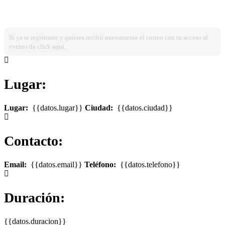
¿Ya estas registrado?
Ingresa dando click aqui!
Si ya te registraste y quieres recibir nuevamente el correo con tu acceso al
evento da click aqui.
Lugar:
Lugar:
{{datos.lugar}}
Ciudad:
{{datos.ciudad}}
Contacto:
Email:
{{datos.email}}
Teléfono:
{{datos.telefono}}
Duración:
{{datos.duracion}}