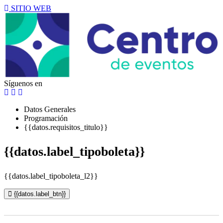
SITIO WEB
Síguenos en
Datos Generales
Programación
{{datos.requisitos_titulo}}
{{datos.label_tipoboleta}}
{{datos.label_tipoboleta_l2}}
{{datos.label_btn}}