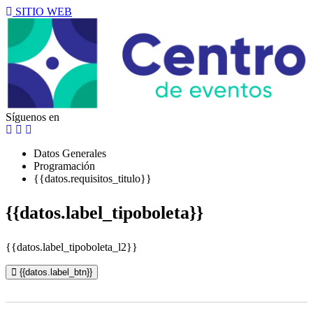
SITIO WEB
Síguenos en
Datos Generales
Programación
{{datos.requisitos_titulo}}
{{datos.label_tipoboleta}}
{{datos.label_tipoboleta_l2}}
{{datos.label_btn}}