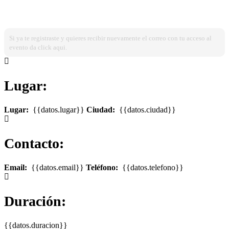
¿Ya estas registrado?
Ingresa dando click aqui!
Si ya te registraste y quieres recibir nuevamente el correo con tu acceso al
evento da click aqui.
Lugar:
Lugar:
{{datos.lugar}}
Ciudad:
{{datos.ciudad}}
Contacto:
Email:
{{datos.email}}
Teléfono:
{{datos.telefono}}
Duración:
{{datos.duracion}}