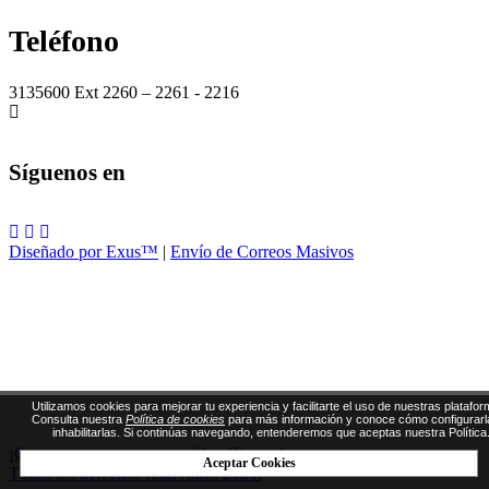
Teléfono
3135600 Ext 2260 – 2261 - 2216
Síguenos en
Diseñado por Exus™
|
Envío de Correos Masivos
Utilizamos cookies para mejorar tu experiencia y facilitarte el uso de nuestras platafor
Consulta nuestra
Política de cookies
para más información y conoce cómo configurarl
inhabilitarlas. Si continúas navegando, entenderemos que aceptas nuestra Política
¡Gestiona tus eventos con CloudEvents!
Aceptar Cookies
Todos los derechos reservados 2026.