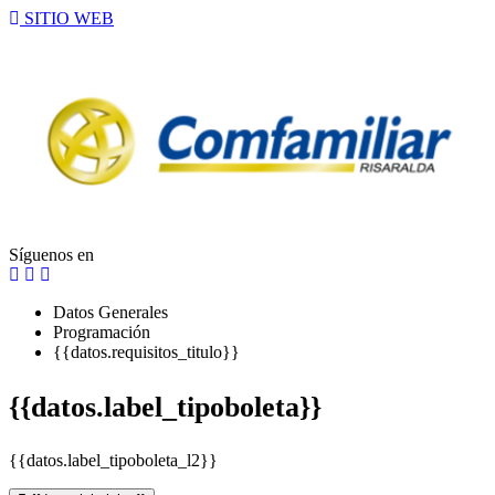
SITIO WEB
Síguenos en
Datos Generales
Programación
{{datos.requisitos_titulo}}
{{datos.label_tipoboleta}}
{{datos.label_tipoboleta_l2}}