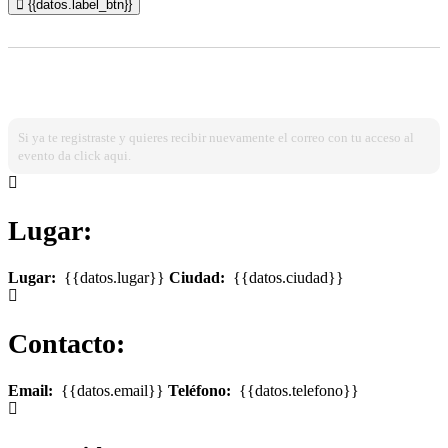
{{datos.label_btn}}
¿Ya estas registrado?
Ingresa dando click aqui!
Si ya te registraste y quieres recibir nuevamente el correo con tu acceso al
evento da click aqui.
Lugar:
Lugar:
{{datos.lugar}}
Ciudad:
{{datos.ciudad}}
Contacto:
Email:
{{datos.email}}
Teléfono:
{{datos.telefono}}