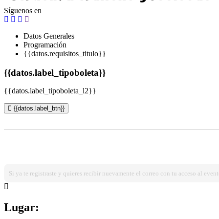
Síguenos en
Datos Generales
Programación
{{datos.requisitos_titulo}}
{{datos.label_tipoboleta}}
{{datos.label_tipoboleta_l2}}
{{datos.label_btn}}
¿Ya estas registrado?
Ingresa dando click aqui!
Si ya te registraste y quieres recibir nuevamente el correo con tu acceso al event
Lugar: