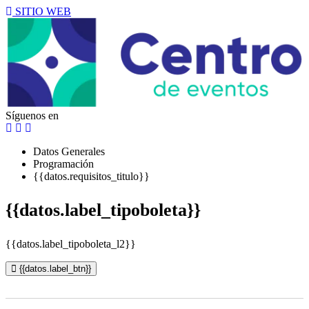
SITIO WEB
Síguenos en
Datos Generales
Programación
{{datos.requisitos_titulo}}
{{datos.label_tipoboleta}}
{{datos.label_tipoboleta_l2}}
{{datos.label_btn}}