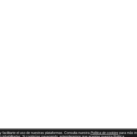
y facilitarte el uso de nuestras plataformas. Consulta nuestra
Política de cookies
para más in
 o inhabilitarlas. Si continúas navegando, entenderemos que aceptas nuestra Política.