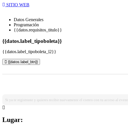
SITIO WEB
Datos Generales
Programación
{{datos.requisitos_titulo}}
{{datos.label_tipoboleta}}
{{datos.label_tipoboleta_l2}}
{{datos.label_btn}}
¿Ya estas registrado?
Ingresa dando click aqui!
Si ya te registraste y quieres recibir nuevamente el correo con tu acceso al event
Lugar: