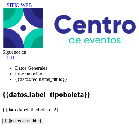
SITIO WEB
Síguenos en
Datos Generales
Programación
{{datos.requisitos_titulo}}
{{datos.label_tipoboleta}}
{{datos.label_tipoboleta_l2}}
{{datos.label_btn}}