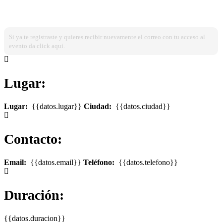
¿Ya estas registrado?
Ingresa dando click aqui!
Si ya te registraste y quieres recibir nuevamente el correo con tu acceso al
evento da click aqui.
Lugar:
Lugar:
{{datos.lugar}}
Ciudad:
{{datos.ciudad}}
Contacto:
Email:
{{datos.email}}
Teléfono:
{{datos.telefono}}
Duración:
{{datos.duracion}}