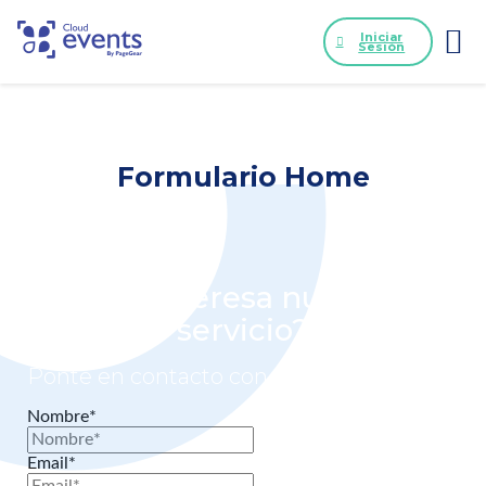
Iniciar
Sesión
Formulario Home
¿Le interesa nuestro
servicio?
Ponte en contacto con nosotros!
Nombre*
Email*