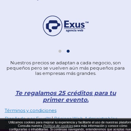
Nuestros precios se adaptan a cada negocio, son
pequeños pero se vuelven aún más pequeños para
las empresas más grandes.
Te regalamos 25 créditos para tu
primer evento.
Términos y condiciones
Diseñado por Exus™
Páginas Web Administrables
|
Utilizamos cookies para mejorar tu experiencia y facilitarte el uso de nuestras platafor
Política de cookies
Consulta nuestra
para más información y conoce cómo
2021 © Exus Agencia Web. Todos los derechos
configurarlas o inhabilitarlas. Si continúas navegando, entenderemos que aceptas nue